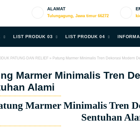
ALAMAT
E
Tulungagung, Jawa timur 66272
k
2
LIST PRODUK 03
LIST PRODUK 04
INFORMA
DUK PATUNG DAN RELIEF
»
Patung Marmer Minimalis Tren Dekorasi Modern D
ng Marmer Minimalis Tren D
tuhan Alami
tung Marmer Minimalis Tren D
Sentuhan Al