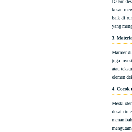
Dalam desa
kesan mew
baik di r
yang meng
3. Materi
Marmer dik
juga inve
atau tekst
elemen dek
4. Cocok 
Meski ide
desain int
menambah 
mengutama