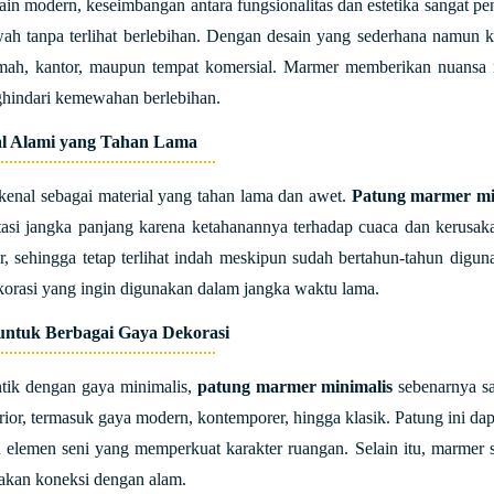
in modern, keseimbangan antara fungsionalitas dan estetika sangat pe
ah tanpa terlihat berlebihan. Dengan desain yang sederhana namun k
umah, kantor, maupun tempat komersial. Marmer memberikan nuansa me
hindari kemewahan berlebihan.
al Alami yang Tahan Lama
enal sebagai material yang tahan lama dan awet.
Patung marmer mi
stasi jangka panjang karena ketahanannya terhadap cuaca dan kerusa
ur, sehingga tetap terlihat indah meskipun sudah bertahun-tahun digu
orasi yang ingin digunakan dalam jangka waktu lama.
untuk Berbagai Gaya Dekorasi
ntik dengan gaya minimalis,
patung marmer minimalis
sebenarnya sa
erior, termasuk gaya modern, kontemporer, hingga klasik. Patung ini da
elemen seni yang memperkuat karakter ruangan. Selain itu, marmer s
kan koneksi dengan alam.