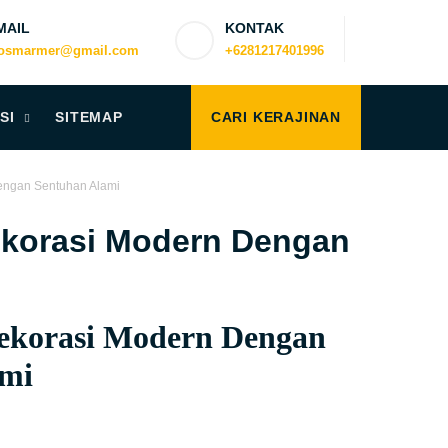
MAIL
KONTAK
iosmarmer@gmail.com
+6281217401996
SI
SITEMAP
CARI KERAJINAN
engan Sentuhan Alami
ekorasi Modern Dengan
ekorasi Modern Dengan
ami