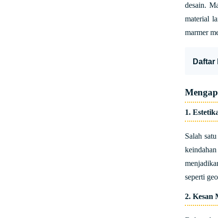
desain. Ma
material l
marmer men
Daftar 
Mengapa
1. Esteti
Salah satu
keindahan
menjadika
seperti ge
2. Kesan