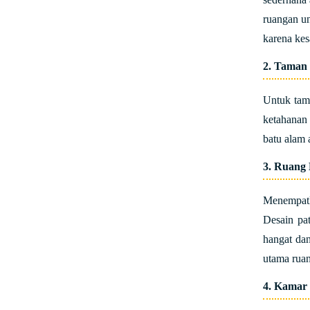
ruangan un
karena kes
2. Taman
Untuk tam
ketahanan 
batu alam 
3. Ruang 
Menempa
Desain pa
hangat dan
utama ruan
4. Kamar