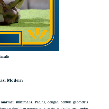
imalis
rasi Modern
 marmer minimalis
. Patung dengan bentuk geometris
dapat meletakkan patung ini di meja, rak buku, atau sudut