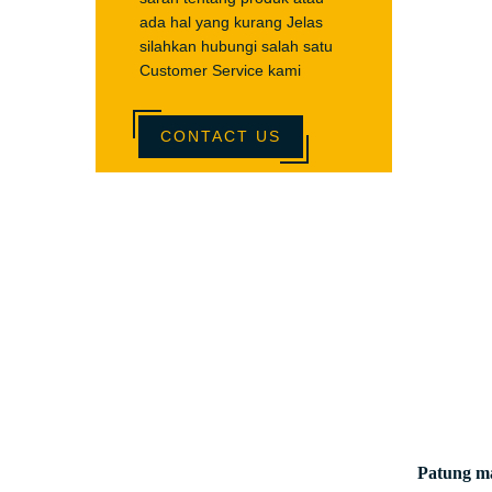
ada hal yang kurang Jelas
silahkan hubungi salah satu
Customer Service kami
CONTACT US
Patung m