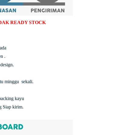
DAK READY STOCK
 ada
n .
design.
atu minggu sekali.
packing kayu
 Siap kirim.