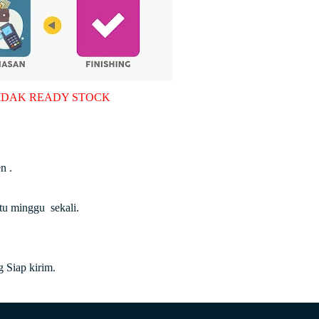
IDAK READY STOCK
n .
atu minggu sekali.
 Siap kirim.