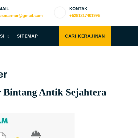
MAIL
KONTAK
iosmarmer@gmail.com
+6281217401996
SI
SITEMAP
CARI KERAJINAN
er
Bintang Antik Sejahtera