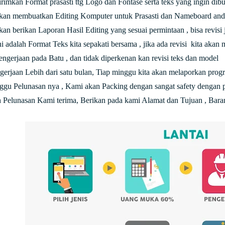
rimkan Format prasasti ttg Logo dan Fontase serta teks yang ingin dibu
kan membuatkan Editing Komputer untuk Prasasti dan Nameboard anda
an berikan Laporan Hasil Editing yang sesuai permintaan , bisa revisi j
ni adalah Format Teks kita sepakati bersama , jika ada revisi kita akan
engerjaan pada Batu , dan tidak diperkenan kan revisi teks dan model
ngerjaan Lebih dari satu bulan, Tiap minggu kita akan melaporkan prog
nggu Pelunasan nya , Kami akan Packing dengan sangat safety dengan 
h Pelunasan Kami terima, Berikan pada kami Alamat dan Tujuan , Baran