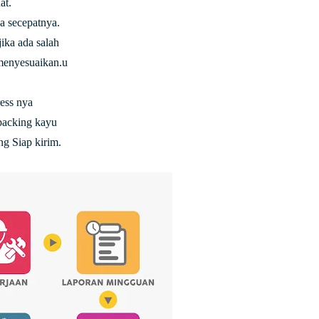
at.
 secepatnya.
ika ada salah
 menyesuaikan.u
ress nya
packing kayu
g Siap kirim.