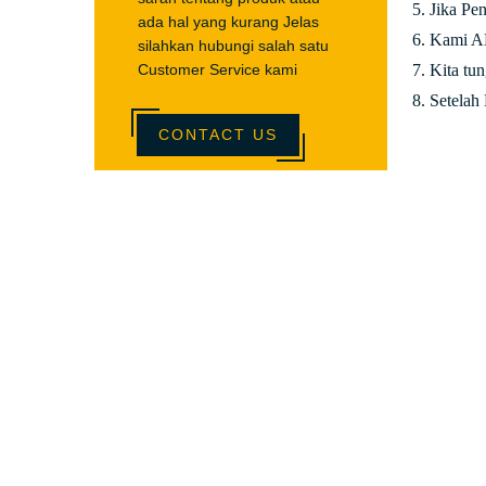
5. Jika Pe
ada hal yang kurang Jelas
6. Kami AK
silahkan hubungi salah satu
Customer Service kami
7. Kita tu
8. Setelah
CONTACT US