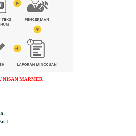
 / NISAN MARMER
.
n .
afat.