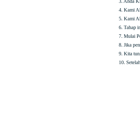
3. Anda Ki
4. Kami A
5. Kami Ak
6. Tahap i
7. Mulai P
8. Jika pe
9. Kita tu
10. Setela