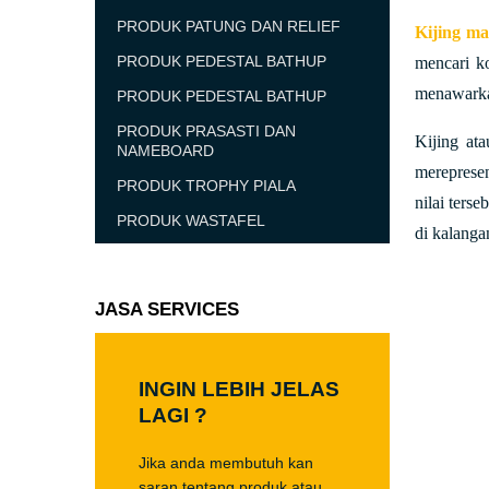
PRODUK PATUNG DAN RELIEF
Kijing m
PRODUK PEDESTAL BATHUP
mencari ko
menawarkan
PRODUK PEDESTAL BATHUP
PRODUK PRASASTI DAN
Kijing at
NAMEBOARD
mereprese
PRODUK TROPHY PIALA
nilai ters
PRODUK WASTAFEL
di kalangan
JASA SERVICES
INGIN LEBIH JELAS
LAGI ?
Jika anda membutuh kan
saran tentang produk atau