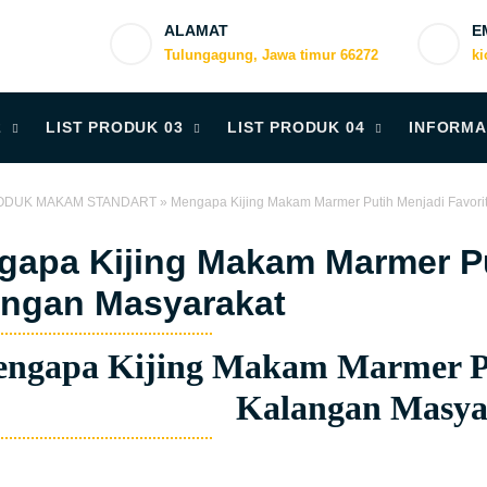
ALAMAT
E
Tulungagung, Jawa timur 66272
k
2
LIST PRODUK 03
LIST PRODUK 04
INFORMA
ODUK MAKAM STANDART
»
Mengapa Kijing Makam Marmer Putih Menjadi Favorit
apa Kijing Makam Marmer Put
angan Masyarakat
ngapa Kijing Makam Marmer Pu
Kalangan Masya