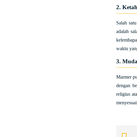
2. Keta
Salah sat
adalah sal
kelembapa
waktu yan
3. Muda
Marmer put
dengan be
religius 
menyesuaik