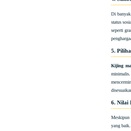
Di banyak
status sos
seperti gr
penghargaa
5. Pili
Kijing m
minimalis.
mencermin
disesuaika
6. Nilai
Meskipun
yang baik.