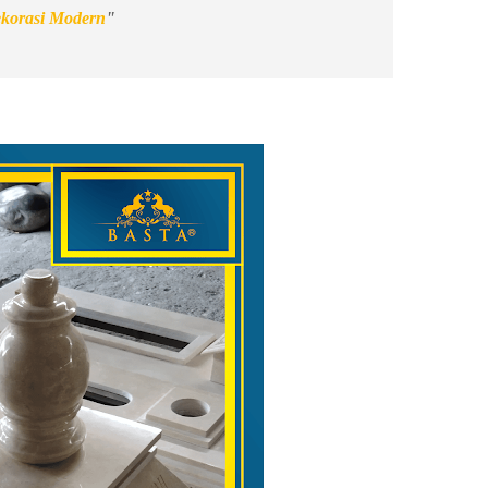
korasi Modern
"