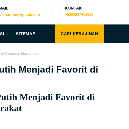
MAIL
KONTAK
iosmarmer@gmail.com
+6281217401996
SI
SITEMAP
CARI KERAJINAN
 di Kalangan Masyarakat
ih Menjadi Favorit di
tih Menjadi Favorit di
rakat