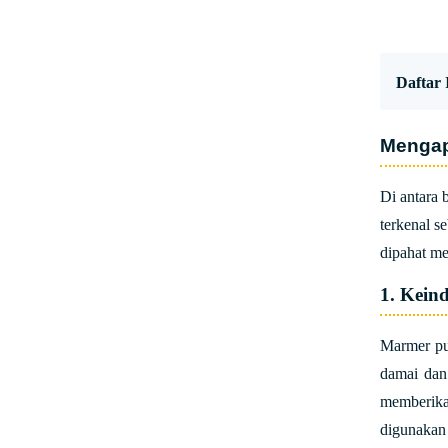
Daftar I
Mengap
Di antara 
terkenal s
dipahat me
1. Kein
Marmer pu
damai dan 
memberika
digunakan 