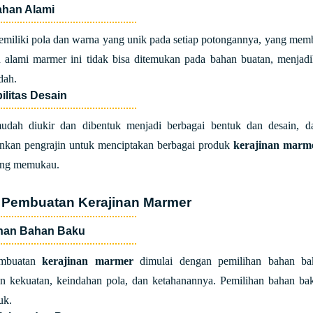
ahan Alami
miliki pola dan warna yang unik pada setiap potongannya, yang mem
 alami marmer ini tidak bisa ditemukan pada bahan buatan, menjadik
dah.
bilitas Desain
dah diukir dan dibentuk menjadi berbagai bentuk dan desain, da
kan pengrajin untuk menciptakan berbagai produk
kerajinan marm
ang memukau.
 Pembuatan Kerajinan Marmer
ihan Bahan Baku
embuatan
kerajinan marmer
dimulai dengan pemilihan bahan bak
an kekuatan, keindahan pola, dan ketahanannya. Pemilihan bahan bak
uk.