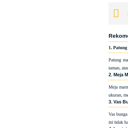
Rekome
1. Patun
Patung ma
taman, ata
2. Meja 
Meja marm
ukuran, me
3. Vas B
Vas bunga
ini tidak 