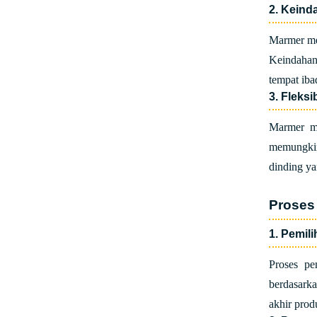
2. Keind
Marmer me
Keindahan
tempat iba
3. Fleksi
Marmer mu
memungkin
dinding y
Proses
1. Pemil
Proses p
berdasark
akhir prod