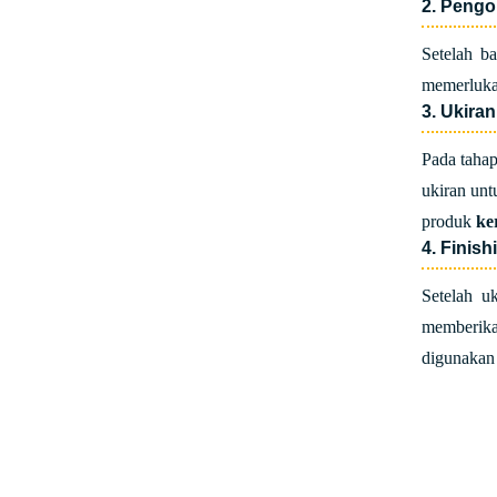
2. Peng
Setelah b
memerlukan
3. Ukira
Pada tahap
ukiran unt
produk
ke
4. Finish
Setelah u
memberikan
digunakan 