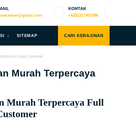
MAIL
KONTAK
iosmarmer@gmail.com
+6281217401996
SI
SITEMAP
CARI KERAJINAN
tisfaction Untuk Customer
an Murah Terpercaya
 Murah Terpercaya Full
 Customer