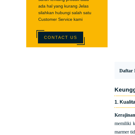
ada hal yang kurang Jelas
silahkan hubungi salah satu
Customer Service kami
CONTACT US
Daftar I
Keungg
1. Kuali
Kerajina
memiliki k
marmer tid