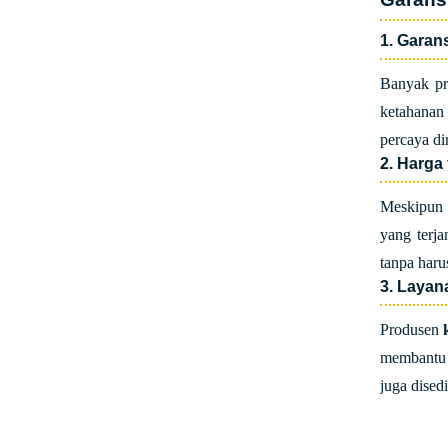
1. Garans
Banyak pr
ketahanan
percaya d
2. Harga
Meskipun 
yang terj
tanpa haru
3. Layan
Produsen
membantu p
juga dise