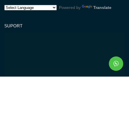
Powered by
Translate
SUPORT
Silahkan Hubungi Customer Service Bintang Antik Sejahtera di
Jam Kerja dan Layanan kami
Senin - Sabtu :08.00 sd 21.00